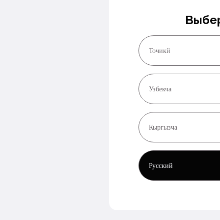
Выбер
Точикй
Узбекча
Кыргызча
Русский