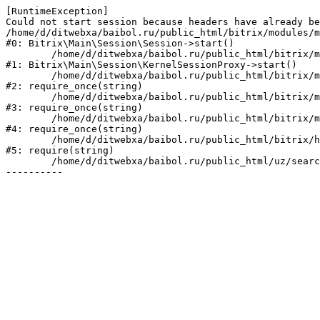
[RuntimeException] 

Could not start session because headers have already be
/home/d/ditwebxa/baibol.ru/public_html/bitrix/modules/m
#0: Bitrix\Main\Session\Session->start()

	/home/d/ditwebxa/baibol.ru/public_html/bitrix/modules/main/lib/session/kernelsessionproxy.php:47

#1: Bitrix\Main\Session\KernelSessionProxy->start()

	/home/d/ditwebxa/baibol.ru/public_html/bitrix/modules/main/include.php:176

#2: require_once(string)

	/home/d/ditwebxa/baibol.ru/public_html/bitrix/modules/main/include/prolog_before.php:19

#3: require_once(string)

	/home/d/ditwebxa/baibol.ru/public_html/bitrix/modules/main/include/prolog.php:10

#4: require_once(string)

	/home/d/ditwebxa/baibol.ru/public_html/bitrix/header.php:1

#5: require(string)

	/home/d/ditwebxa/baibol.ru/public_html/uz/search/map.php:2
