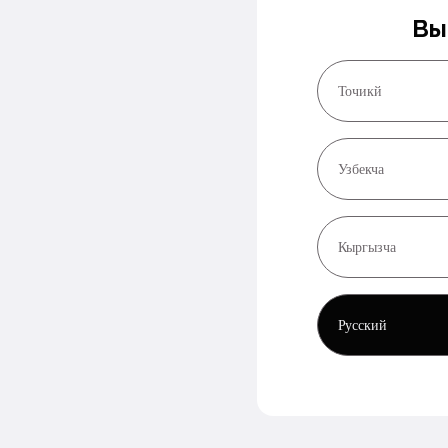
Вы
Точикй
Узбекча
Кыргызча
Русский