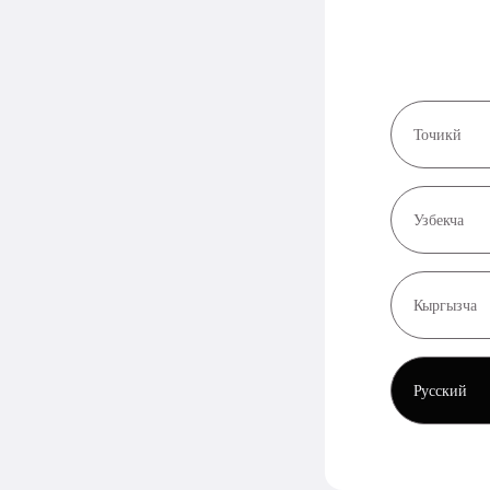
Точикй
Узбекча
Кыргызча
Русский