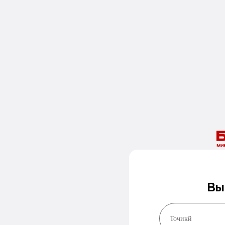
Вы
Точикй