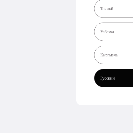
Точикй
Узбекча
Кыргызча
Русский