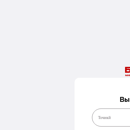
Вы
Точикй