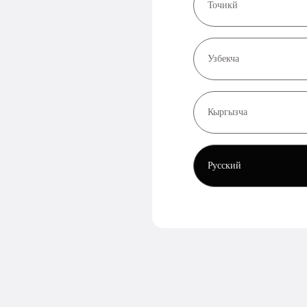
Точикй
Узбекча
Кыргызча
Русский