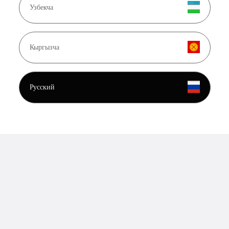
Узбекча
Кыргызча
24.07.2026
Купить билет, оплатить патент, помочь семье...
Русский
Подробнее
20.07.2026
Куда устроиться работать?
Подробнее
/
Скачать .apk
Байбол Онлайн