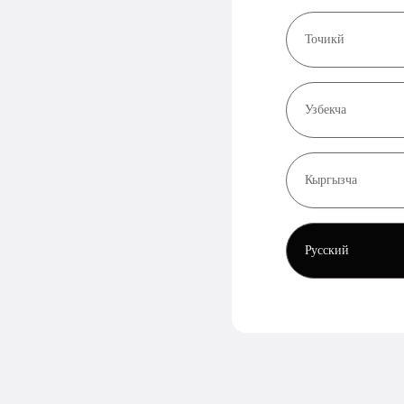
Точикй
Узбекча
Кыргызча
Русский