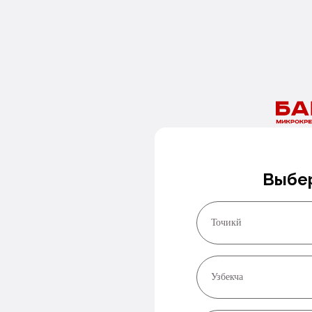
Наши специалисты свяжутся с Вами в ближайшее время.
Нужны деньги сегодня?
Оставьте номер и мы перезвоним в ближайшее время!
Заказать звонок
Выбер
Точикй
Узбекча