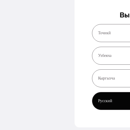
Вы
Точикй
Узбекча
Кыргызча
Русский