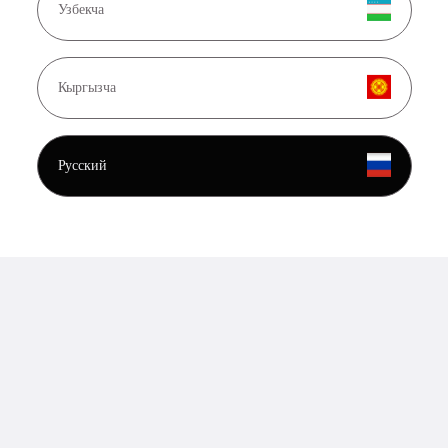
Узбекча
Открыть банковскую карту в России можно даже без гражданства.
Подробнее
Кыргызча
24.07.2026
Купить билет, оплатить патент, помочь семье...
Русский
Подробнее
20.07.2026
Куда устроиться работать?
Подробнее
/
Скачать .apk
Байбол Онлайн
О компании