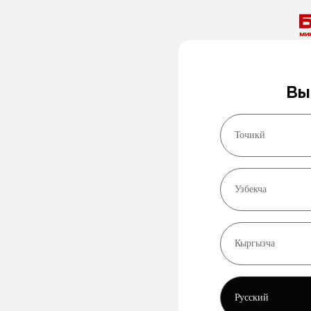
Вы
Точикй
Узбекча
Кыргызча
Русский