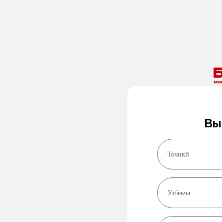
Вы
Точикй
Узбекча