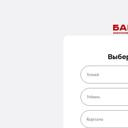
Номериңизди калтырыңыз, биз сизге жакынкы арада
байланышабыз!
Чалуу сураңыз
Выбер
Точикй
Узбекча
Кыргызча