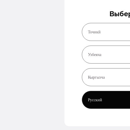
Выбер
Точикй
Узбекча
Кыргызча
Русский