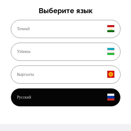
тык жана туруктуулук өкүм сүрүшүн каалайбыз. Сизге жана үй-
Выберите язык
Точикй
Узбекча
Кыргызча
Русский