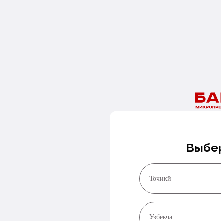
Кайрылууңуз жөнөтүлдү.
Биздин адистер жакын арада сиз менен байланышат.
Бүгүн акча керекпи?
Номериңизди калтырыңыз, биз сизге жакынкы арада
байланышабыз!
Чалуу сураңыз
Выбер
Точикй
Узбекча