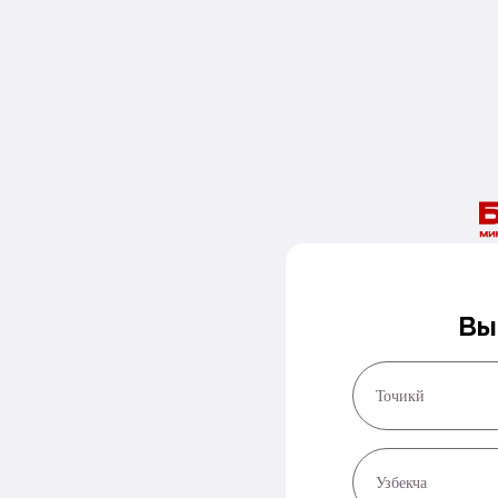
Вы
Точикй
Узбекча