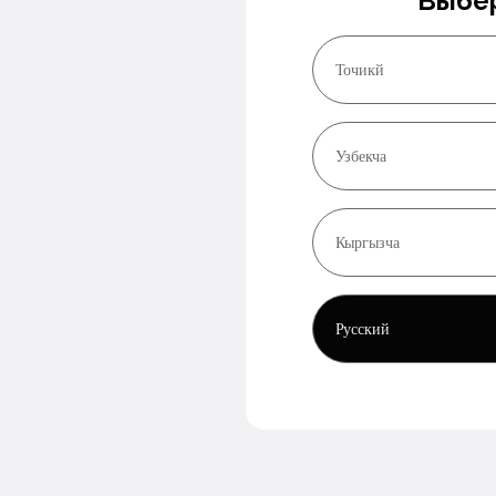
Выбер
Точикй
Узбекча
Кыргызча
Русский