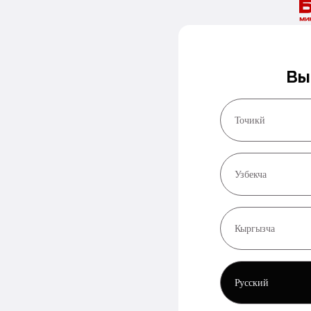
Вы
Точикй
Узбекча
Кыргызча
Русский