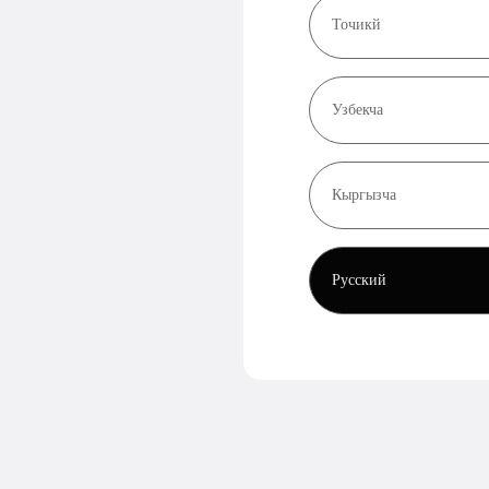
Точикй
Узбекча
Кыргызча
Русский