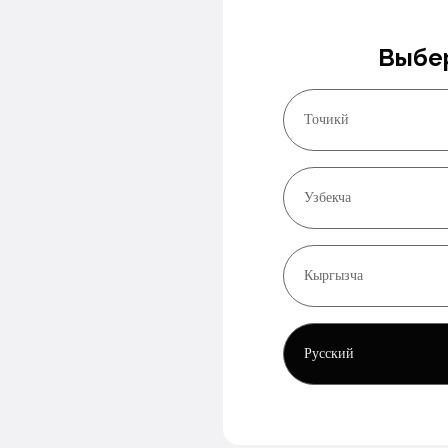
Выбе
Точикй
Узбекча
Кыргызча
Русский