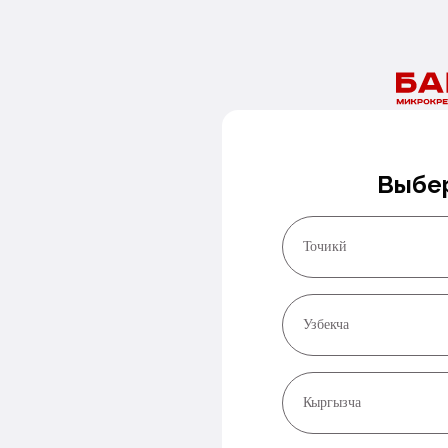
Рақамингизни қолдиринг ва биз тез орада сизга қўнғироқ
қиламиз!
Кунгирокка буюртма беринг
Выбер
Точикй
Узбекча
Кыргызча