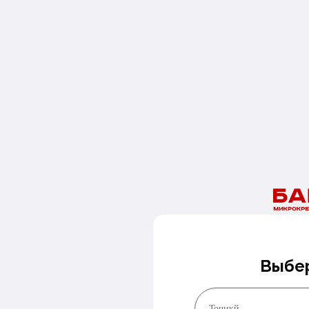
Барномаи мобилии моро зеркашӣ кунед
Барномаи мобилии
моро зеркашӣ кунед
Дархости шумо фиристода шуд.
Мутахассисони мо ба зудӣ ба шумо тамос хоҳанд гирифт.
Маблағ имруз лозим аст?
Рақами Худро Гузоред Ва Мо Зуд ба Алоқа мебароем!
Зангро дархост кунед
Выбер
Точикй