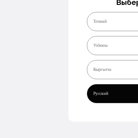
Выбер
Точикй
Узбекча
Кыргызча
Русский