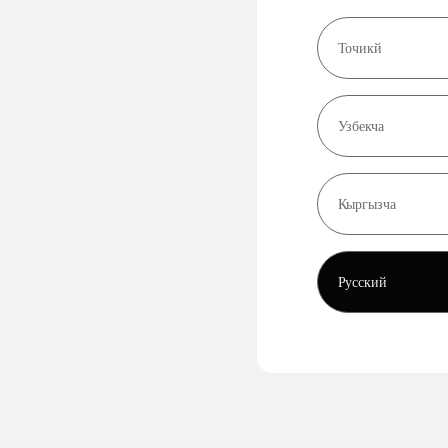
Точикй
Узбекча
Кыргызча
Русский