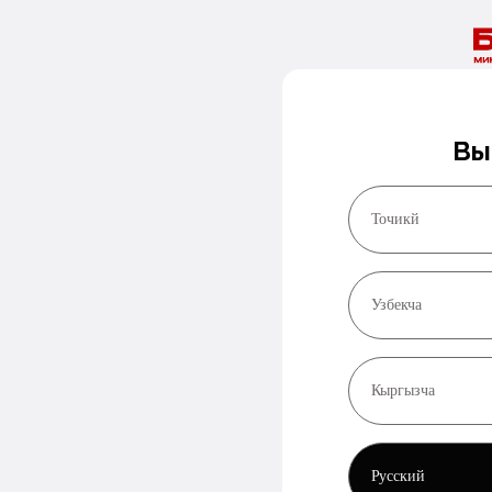
Вы
Точикй
Узбекча
Кыргызча
Русский