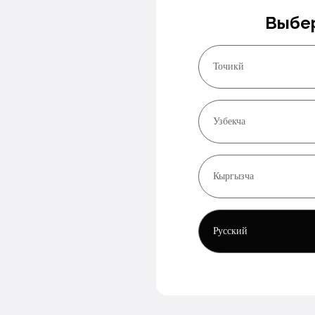
Выбер
Точикй
Узбекча
Кыргызча
Русский