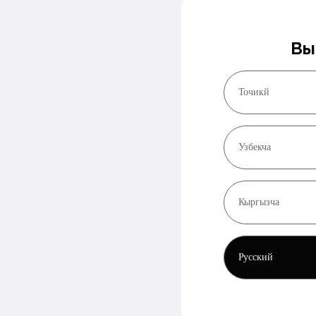
Вы
Точикй
Узбекча
Кыргызча
Русский