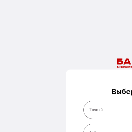
Ваше обращение направлено.
Наши специалисты свяжутся с Вами в ближайшее время.
Нужны деньги сегодня?
Оставьте номер и мы перезвоним в ближайшее время!
Заказать звонок
Выбе
Точикй