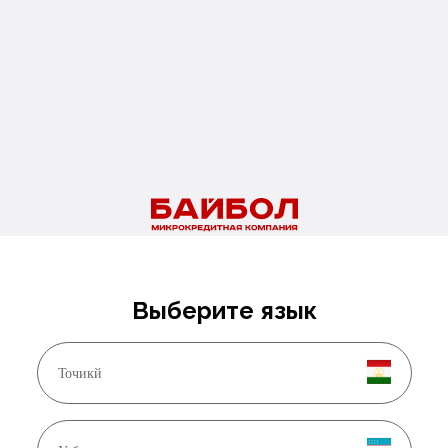
и деньгами!
ть в Байбол.
ызстана в России на любые цели, в том числе и для отправки 
Выберите язык
Точикй