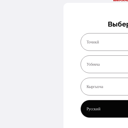
Выбер
Точикй
Узбекча
Кыргызча
Русский