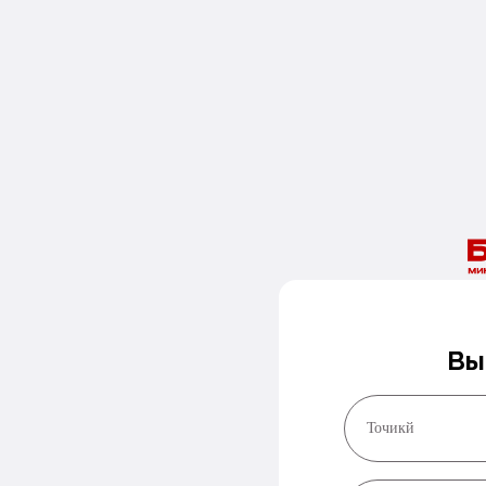
Вы
Точикй