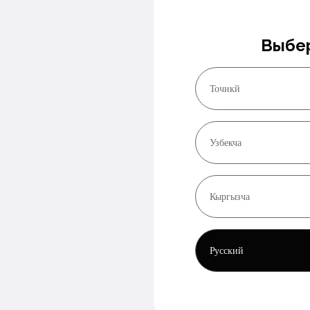
Выбер
Точикй
Узбекча
Кыргызча
Русский