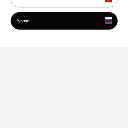
16.06.2026
Орусиянын жарандыгын алуудагы маанилүү өзгөрүүлөр
Русский
Көбүрөөк
02.06.2026
Депортация кууп чыгуудан эмнеси менен айырмаланат?
Көбүрөөк