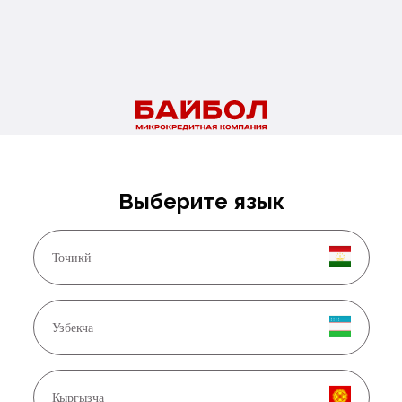
Ошондой эле төмөнкүлөрдү окуңуз
26.06.2026
Выберите язык
Чет элдик жарандар үчүн ИНН: эмне үчүн керек жана кантип алуу
керек?
Точикй
Көбүрөөк
Узбекча
Кыргызча