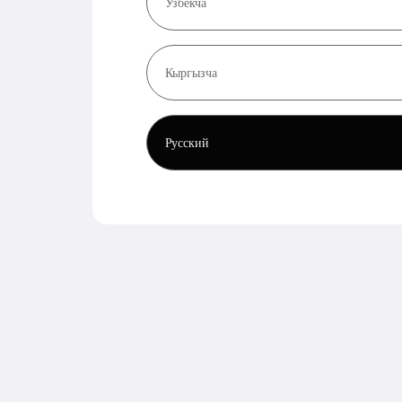
Узбекча
Кыргызча
Русский
Ссылка на отзыв
Шумкар, г. Москва
Хорошо обслуживают, быстро дают деньги, вежливые
сотрудники, мне приятно с ними работать и удобно. Если
нужен срочный заём, то обращайтесь только к ним.